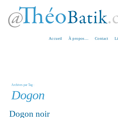
Accueil
À propos…
Contact
L
Archives par Tag :
Dogon
Dogon noir